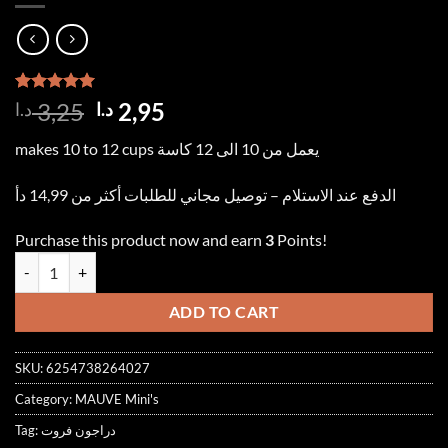
Rated
1
5.00
Original
Current
3,25
2,95
د.ا
د.ا
out of 5
price
price
based on
makes 10 to 12 cups يعمل من 10 الى 12 كاسة
customer
was:
is:
rating
2,95 د.ا.
3,25 د.ا.
الدفع عند الاستلام – توصيل مجاني للطلبات أكثر من 14,99 دأ
Purchase this product now and earn
3
Points!
Mini DRAGON FRUIT SYRUP 250ml دراجون فروت quantity
ADD TO CART
SKU:
6254738264027
Category:
MAUVE Mini's
Tag:
دراجون فروت