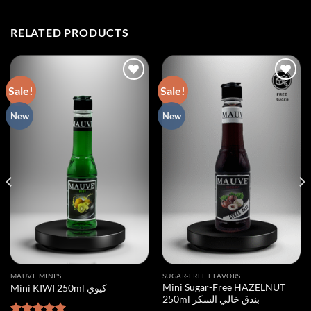
RELATED PRODUCTS
Sale!
Sale!
Add to
Add to
New
New
wishlist
wishlist
MAUVE MINI'S
SUGAR-FREE FLAVORS
Mini Sugar-Free HAZELNUT
Mini KIWI 250ml كيوي
250ml بندق خالي السكر